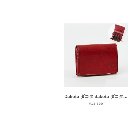
Dakota ダコタ dakota ダコタ財布 二つ折り財布 レディース フォンス 0030551 （0031801）
¥14,300