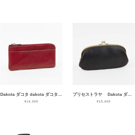
Dakota ダコタ dakota ダコタ財布 長財布 財布 レディース フォンス 0031807
プリセストラヤ Dakota ダコタ 財布 長財布 財布 レディース ラルゴ 0030582
¥14,300
¥15,400