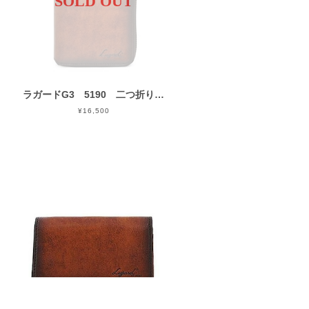
SOLD OUT
ラガードG3 5190 二つ折り財布（縦型ミドルサイズ ラウンドファスナー財布）青木鞄
¥16,500