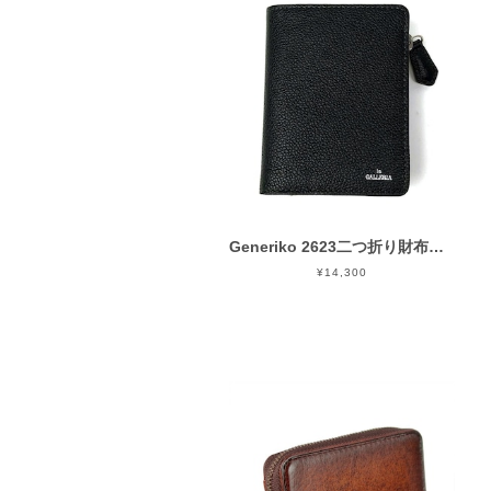
Generiko 2623二つ折り財布（キーリング付き二方ファスナー二つ折り財布） 青木鞄
¥14,300