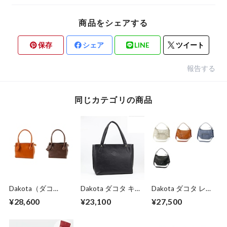
商品をシェアする
保存
シェア
LINE
ツイート
報告する
同じカテゴリの商品
Dakota（ダコ
Dakota ダコタ キュ
Dakota ダコタ レデ
タ） レディース
ーブ レディース
ィース ルーチェ2
¥28,600
¥23,100
¥27,500
メスティア トート
トートバッグ
ショルダーバッグ
バッグ 1034390
1030303
1034772