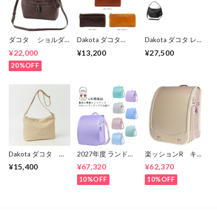
ダコタ ショルダ
Dakota ダコタ
Dakota ダコタ レデ
ーバッグ 2WAY 本
dakota ダコタ財布
ィース ルーチェ2
¥22,000
¥13,200
¥27,500
革 レディース DA-
長財布 財布 レディ
ショルダーバッグ
1034131
ース フォンス
1034772
20%OFF
0030557）
Dakota ダコタ ボ
2027年度 ランドセ
楽ッションR キラ
ンドゥー ショルダ
ル くるピタ メルテ
キラミルモ ランド
¥15,400
¥67,320
¥62,370
ーバッグ 1034910
ィスイーツ 2027 く
セル 水野鞄 女の
るピタランドセル
子 90001 ６年
10%OFF
10%OFF
くるぴた
間保証 送料無料
1KE8684KS
1KE8684K