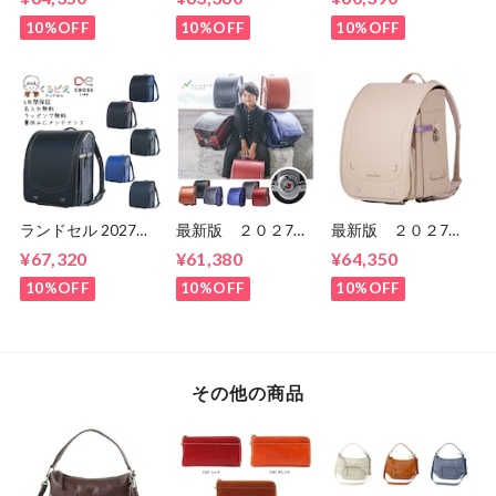
量 超ピカ スピー
ート スウィーツ
CB24G02 女の
ドライン ランドセ
CB24G02 女の
子 セイバンのラン
10%OFF
10%OFF
10%OFF
ル 男の子
子 セイバンのラン
ドセル ６年間保
1KK5650K マツモ
ドセル ６年間保
証 送料無料
ト
証 送料無料
ランドセル 2027年
最新版 ２０２7
最新版 ２０２7
くるピタ クロスリ
年 くるピタ 楽ピ
年 くるピタ 楽ピ
¥67,320
¥61,380
¥64,350
ンク くるピタラン
タ 超ピカ レイン
タ 超ピタ マカロ
ドセル 1kh8680k
ボースパーク 1KR
ンマジック
10%OFF
10%OFF
10%OFF
6620C 男の子 マ
1KK6654K 女の
ツモトのランドセ
子 マツモトのラン
ル 送料無料 ６
ドセル ６年間保
年間保証
証 送料無料
その他の商品