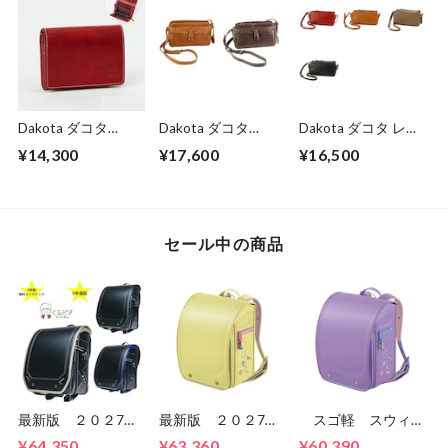
Dakota ダコタ
Dakota ダコタ
Dakota ダコタ レッ
dakota ダコタ財布
dakota レディー
クス 2 レディース
¥14,300
¥17,600
¥16,500
二つ折り財布 レ
ス ネルソン ショ
ショルダーバッグ
ディース フォン
ルダーバッグ
1034762.
ス 0030551
1034133
（0031801）
セール中の商品
最新版 ２０２7
最新版 ２０２7
スゴ軽 スウィー
年 くるピタ 超軽
年 スゴ軽 スウィ
ト スウィーツ
¥64,350
¥63,360
¥60,390