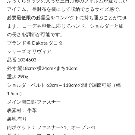
ふっくらタックの入った三日月形のフォルムが愛らしい
アイテム。 長財布を横にして収納できるサイズ感で、
必要最低限の必需品をコンパクトに持ち運ぶことができ
ます。 コーデや容量に応じてハンド、ショルダーと紐
の長さを調節が可能です。
ブランド名 Dakota ダコタ
シリーズ オリヴィア
品番 1034603
外寸 縦18cm×横24cm×まち10cm
重さ 290g
ショルダーベルト 63cm～118cmの間で調節可能（幅
1.5cm）
メイン開口部 ファスナー
表素材： 牛革
裏地 有り
内ポケット： ファスナー×1、オープン×1