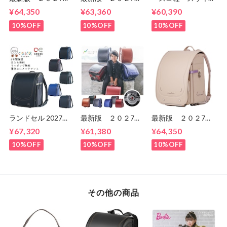
年 くるピタ 超軽
年 スゴ軽 スウィ
ト スウィーツ
¥64,350
¥63,360
¥60,390
量 超ピカ スピー
ート スウィーツ
CB24G02 女の
ドライン ランドセ
CB24G02 女の
子 セイバンのラン
10%OFF
10%OFF
10%OFF
ル 男の子
子 セイバンのラン
ドセル ６年間保
1KK5650K マツモ
ドセル ６年間保
証 送料無料
ト
証 送料無料
ランドセル 2027年
最新版 ２０２7
最新版 ２０２7
くるピタ クロスリ
年 くるピタ 楽ピ
年 くるピタ 楽ピ
¥67,320
¥61,380
¥64,350
ンク くるピタラン
タ 超ピカ レイン
タ 超ピタ マカロ
ドセル 1kh8680k
ボースパーク 1KR
ンマジック
10%OFF
10%OFF
10%OFF
6620C 男の子 マ
1KK6654K 女の
ツモトのランドセ
子 マツモトのラン
ル 送料無料 ６
ドセル ６年間保
年間保証
証 送料無料
その他の商品