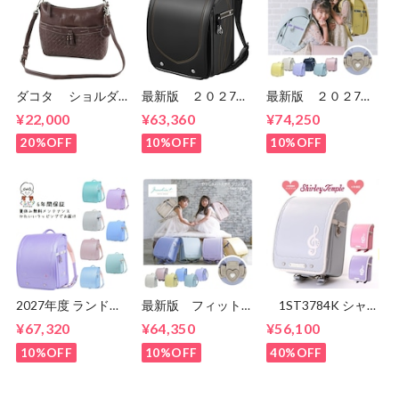
ダコタ ショルダ
最新版 ２０２7
最新版 ２０２7
ーバッグ 2WAY 本
年 スゴ軽 スプリ
年 くるピタ 楽ピ
¥22,000
¥63,360
¥74,250
革 レディース DA-
ント CB25B02
タ Barbie ミルキ
1034131
男の子 セイバンの
ーウェイ
20%OFF
10%OFF
10%OFF
ランドセル ６年間
1BB7754K 女の
保証 送料無料
子 マツモトのラン
ドセル ６年間保
証 送料無料 無料
メンテナンス
2027年度 ランドセ
最新版 フィットち
1ST3784K シャ
ル くるピタ メルテ
ゃん搭載の 2027
ーリーテンプル メ
¥67,320
¥64,350
¥56,100
ィスイーツ 2027 く
年くるピタ 楽ピ
ロディ ランドセ
るピタランドセル
タ 超ピカ やさし
ル マツマト 女の
10%OFF
10%OFF
40%OFF
くるぴた
さ+パステルシリー
子
1KE8684KS
ズ 女の子 マツモ
1KE8684K
トのランドセル 6