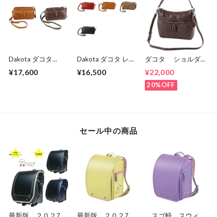
Dakota ダコタ
Dakota ダコタ レッ
ダコタ ショルダ
dakota レディー
クス 2 レディース
ーバッグ 2WAY 本
¥17,600
¥16,500
¥22,000
ス ネルソン ショ
ショルダーバッグ
革 レディース DA-
ルダーバッグ
1034762.
1034131
20%OFF
1034133
セール中の商品
最新版 ２０２7
最新版 ２０２7
スゴ軽 スウィー