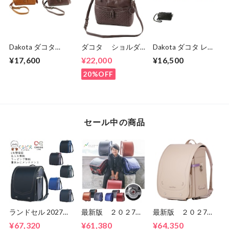
Dakota ダコタ
ダコタ ショルダ
Dakota ダコタ レッ
dakota レディー
ーバッグ 2WAY 本
クス 2 レディース
¥17,600
¥22,000
¥16,500
ス ネルソン ショ
革 レディース DA-
ショルダーバッグ
ルダーバッグ
1034131
1034762.
20%OFF
1034133
セール中の商品
ランドセル 2027年
最新版 ２０２7
最新版 ２０２7
くるピタ クロスリ
年 くるピタ 楽ピ
年 くるピタ 楽ピ
¥67,320
¥61,380
¥64,350