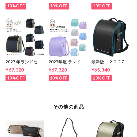
ンク くるピタラン
タ 超ピカ レイン
タ 超ピタ マカロ
ドセル 1kh8680k
ボースパーク 1KR
ンマジック
10%OFF
10%OFF
10%OFF
6620C 男の子 マ
1KK6654K 女の
ツモトのランドセ
子 マツモトのラン
ル 送料無料 ６
ドセル ６年間保
年間保証
証 送料無料
2027 年ランドセル
2027年度 ランドセ
最新版 ２０２7
くるピタ イナズマ
ル くるピタ メルテ
年 スゴ強 スケー
¥67,320
¥67,320
¥65,340
ブレイブ ブくるピ
ィスイーツ 2027 く
ター SGT25B 男
タランドセル
るピタランドセル
の子 セイバンのラ
10%OFF
10%OFF
10%OFF
1ke8680k
くるぴた
ンドセル ６年間保
1KE8684KS
証 送料無料
1KE8684K
その他の商品