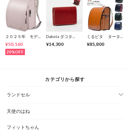
２０２５年 モデル
Dakota ダコタ
くるピタ タータ
イヤル クラシッ
dakota ダコタ財布
ン KANGOL 2027年
¥50,160
¥14,300
¥85,800
ク MR25U 男の
二つ折り財布 レ
くるピタランドセル
子・女の子 セイバ
ディース フォン
1kg7788k カンゴー
20%OFF
ンのランドセル ６
ス 0030551
ル
年間保証 送料無
（0031801）
料
カテゴリから探す
ランドセル
天使のはね
フィットちゃん