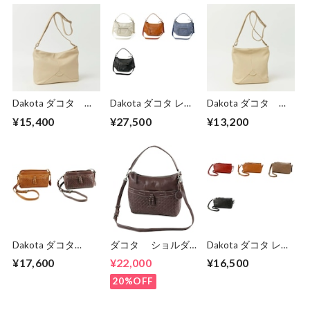
Dakota ダコタ ボ
Dakota ダコタ レデ
Dakota ダコタ ボ
ンドゥー ショルダ
ィース ルーチェ2
ンドゥー ショルダ
¥15,400
¥27,500
¥13,200
ーバッグ 1034910
ショルダーバッグ
ーバッグ 1034911
1034772
Dakota ダコタ
ダコタ ショルダ
Dakota ダコタ レッ
dakota レディー
ーバッグ 2WAY 本
クス 2 レディース
¥17,600
¥22,000
¥16,500
ス ネルソン ショ
革 レディース DA-
ショルダーバッグ
ルダーバッグ
1034131
1034762.
20%OFF
1034133