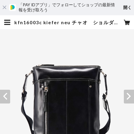
「PAY IDアプリ」でフォローしてショップの最新情
開く
報を受け取ろう
kfn16003c kiefer neu チャオ ショルダーバッグ 鞄のマツモト | 小松屋