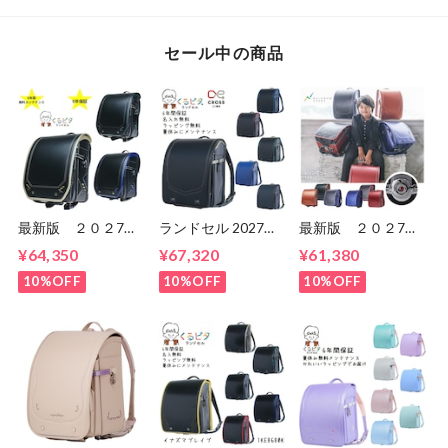
セール中の商品
最新版 ２０２7
ランドセル 2027年
最新版 ２０２7
年 くるピタ 超軽
くるピタ クロスリ
年 くるピタ 楽ピ
¥64,350
¥67,320
¥61,380
量 超ピカ スピー
ンク くるピタラン
タ 超ピカ レイン
ドライン ランドセ
ドセル 1kh8680k
ボースパーク 1KR
10%OFF
10%OFF
10%OFF
ル 男の子
6620C 男の子 マ
1KK5650K マツモ
ツモトのランドセ
ト
ル 送料無料 ６
年間保証