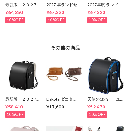
最新版 ２０２7
2027 年ランドセル
2027年度 ランドセ
年 くるピタ 楽ピ
くるピタ イナズマ
ル くるピタ メルテ
¥64,350
¥67,320
¥67,320
タ 超ピタ マカロ
ブレイブ ブくるピ
ィスイーツ 2027 く
ンマジック
タランドセル
るピタランドセル
10%OFF
10%OFF
10%OFF
1KK6654K 女の
1ke8680k
くるぴた
子 マツモトのラン
1KE8684KS
ドセル ６年間保
1KE8684K
証 送料無料
その他の商品
最新版 ２０２7
Dakota ダコタ
天使のはね ユア
年 モデルイヤル
dakota レディー
メイト ヒーロー
¥58,410
¥17,600
¥52,470
クラシック
ス ネルソン ショ
男の子 YM23B-
MR25U 男の子・
ルダーバッグ
1 セイバン
10%OFF
10%OFF
女の子 セイバンの
1034133
ランドセル ６年間
保証 送料無料