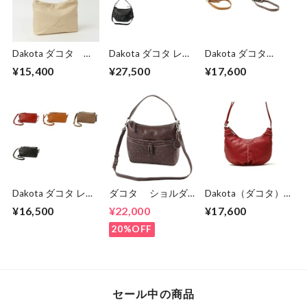
Dakota ダコタ ボ
Dakota ダコタ レデ
Dakota ダコタ
ンドゥー ショルダ
ィース ルーチェ2
dakota レディー
¥15,400
¥27,500
¥17,600
ーバッグ 1034910
ショルダーバッグ
ス ネルソン ショ
1034772
ルダーバッグ
1034133
Dakota ダコタ レッ
ダコタ ショルダ
Dakota（ダコタ）
クス 2 レディース
ーバッグ 2WAY 本
オリヴィア レデ
¥16,500
¥22,000
¥17,600
ショルダーバッグ
革 レディース DA-
ィースミニショルダ
1034762.
1034131
ーバッグ 1034603
20%OFF
セール中の商品