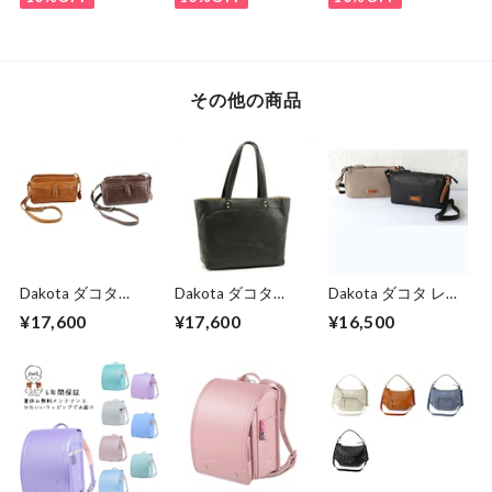
6620C 男の子 マ
1KK6654K 女の
ツモトのランドセ
子 マツモトのラン
ル 送料無料 ６
ドセル ６年間保
年間保証
証 送料無料
その他の商品
Dakota ダコタ
Dakota ダコタ
Dakota ダコタ レデ
dakota レディー
dakota ダコタバッ
ィース キャパ ミ
¥17,600
¥17,600
¥16,500
ス ネルソン ショ
グ トートバッグ
ニショルダーバッグ
ルダーバッグ
レディース ジェン
1033494
1034133
トリー 1034510