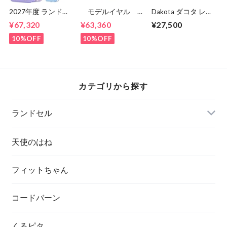
2027年度 ランドセ
モデルイヤル ナ
Dakota ダコタ レデ
ル くるピタ メルテ
チュール
ィース ルーチェ2
¥67,320
¥63,360
¥27,500
ィスイーツ 2027 く
MR23G01 女の
ショルダーバッグ
るピタランドセル
子 セイバンのラン
1034772
10%OFF
10%OFF
くるぴた
ドセル ６年間保
1KE8684KS
証 送料無料
1KE8684K
カテゴリから探す
ランドセル
天使のはね
フィットちゃん
コードバーン
くるピタ