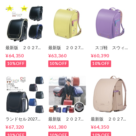
最新版 ２０２7
最新版 ２０２7
スゴ軽 スウィー
年 くるピタ 超軽
年 スゴ軽 スウィ
ト スウィーツ
¥64,350
¥63,360
¥60,390
量 超ピカ スピー
ート スウィーツ
CB24G02 女の
ドライン ランドセ
CB24G02 女の
子 セイバンのラン
10%OFF
10%OFF
10%OFF
ル 男の子
子 セイバンのラン
ドセル ６年間保
1KK5650K マツモ
ドセル ６年間保
証 送料無料
ト
証 送料無料
ランドセル 2027年
最新版 ２０２7
最新版 ２０２7
くるピタ クロスリ
年 くるピタ 楽ピ
年 くるピタ 楽ピ
¥67,320
¥61,380
¥64,350
ンク くるピタラン
タ 超ピカ レイン
タ 超ピタ マカロ
ドセル 1kh8680k
ボースパーク 1KR
ンマジック
10%OFF
10%OFF
10%OFF