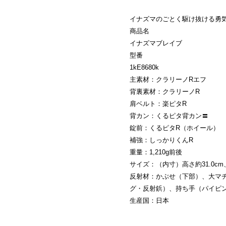
イナズマのごとく駆け抜ける勇
商品名
イナズマブレイブ
型番
1kE8680k
主素材：クラリーノRエフ
背裏素材：クラリーノR
肩ベルト：楽ピタR
背カン：くるピタ背カン〓
錠前：くるピタR（ホイール）
補強：しっかりくんR
重量：1,210g前後
サイズ：（内寸）高さ約31.0cm、
反射材：かぶせ（下部）、大マ
グ・反射鋲）、持ち手（パイピ
生産国：日本