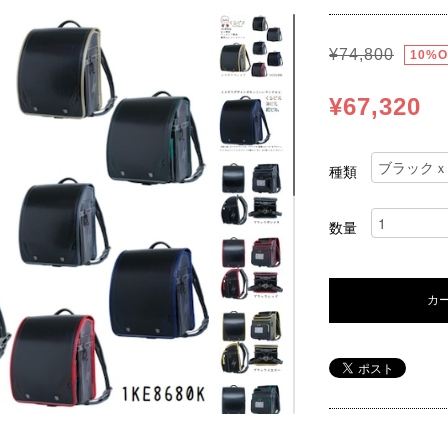
¥74,800
10%O
¥67,320
種類
数量
カ