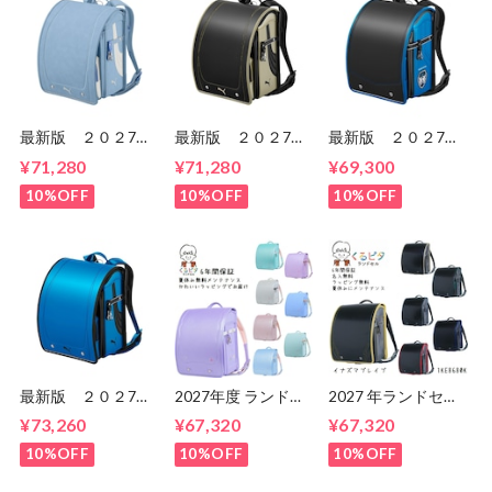
最新版 ２０２7
最新版 ２０２7
最新版 ２０２7
年 プーマ スピー
年 プーマ スピー
年 天使のはね モ
¥71,280
¥71,280
¥69,300
ド PBP27 男の
ド PB27-1 男の
デルロイヤル ドラ
子 セイバンのラン
子 セイバンのラン
グーン 男の子
10%OFF
10%OFF
10%OFF
ドセル ６年間保
ドセル ６年間保
ランドセル セイバ
証 送料無料
証 送料無料
ン ６年間保証 送
料無料
最新版 ２０２7
2027年度 ランドセ
2027 年ランドセル
年 プーマ スピー
ル くるピタ メルテ
くるピタ イナズマ
¥73,260
¥67,320
¥67,320
ド PB27 男の
ィスイーツ 2027 く
ブレイブ ブくるピ
子 セイバンのラン
るピタランドセル
タランドセル
10%OFF
10%OFF
10%OFF
ドセル ６年間保
くるぴた
1ke8680k
証 送料無料
1KE8684KS