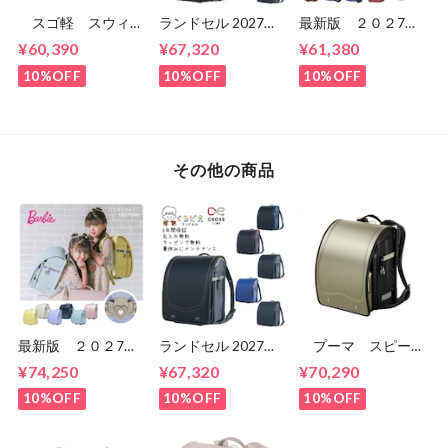
スゴ軽 スウィー
ランドセル 2027年
最新版 ２０２7
ト スウィーツ
くるピタ クロスリ
年 くるピタ 楽ピ
¥60,390
¥67,320
¥61,380
CB24G02 女の
ンク くるピタラン
タ 超ピカ レイン
子 セイバンのラン
ドセル 1kh8680k
ボースパーク 1KR
10%OFF
10%OFF
10%OFF
ドセル ６年間保
6620C 男の子 マ
証 送料無料
ツモトのランドセ
ル 送料無料 ６
年間保証
その他の商品
最新版 ２０２7
ランドセル 2027年
プーマ スピード
年 くるピタ 楽ピ
くるピタ クロスリ
スター PB23 男
¥74,250
¥67,320
¥70,290
タ Barbie ミルキ
ンク くるピタラン
の子 セイバンのラ
ーウェイ
ドセル 1kh8680k
ンドセル ６年間保
10%OFF
10%OFF
10%OFF
1BB7754K 女の
証 送料無料 無料
子 マツモトのラン
メンテナンス
ドセル ６年間保