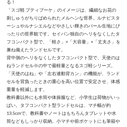
る！
「スゴ軽 プティブーケ」のイメージは、繊細なお花の
刺しゅうがちりばめられたメルヘンな世界。ルナピスタ
ーシュやルナシエルなどやさしい輝きのパール生地にぴ
ったりの世界観です。セイバン独自のヘリをなくしたタ
フコンパクト型で、「軽さ」×「大容量」×「丈夫さ」を
兼ね備えたランドセルです。
背中側のヘリをなくしたタフコンパクト型で、天使のは
ねランドセル※の中で最軽量となるスゴ軽シリーズ。
「天使のはね」や「左右連動背カン」の機能が、ランド
セルを背負ったときの重心を高い位置で安定させ、体感
重量を軽減します。
教科書以外にも水筒や体操服など、小学生は荷物がいっ
ぱい。タフコンパクト型ランドセルは、マチ幅が約
13.5cmで、教科書やノートはもちろんタブレットや水
筒などもしっかり収納。小マチや前ポケットにも筆箱や