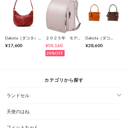
証 送料無料 無料
メンテナンス
Dakota（ダコタ）
２０２５年 モデル
Dakota（ダコ
オリヴィア レデ
イヤル クラシッ
タ） レディース
¥17,600
¥50,160
¥28,600
ィースミニショルダ
ク MR25U 男の
メスティア トート
ーバッグ 1034603
子・女の子 セイバ
バッグ 1034390
20%OFF
ンのランドセル ６
年間保証 送料無
料
カテゴリから探す
ランドセル
天使のはね
フィットちゃん