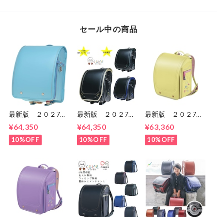
1KE8684K
セール中の商品
最新版 ２０２7
最新版 ２０２7
最新版 ２０２7
年 くるピタ 楽ピ
年 くるピタ 超軽
年 スゴ軽 スウィ
¥64,350
¥64,350
¥63,360
タ 超ピタ おしゃ
量 超ピカ スピー
ート スウィーツ
れプレミアム
ドライン ランドセ
CB24G02 女の
10%OFF
10%OFF
10%OFF
1KS5654K 女の
ル 男の子
子 セイバンのラン
子 マツモトのラン
1KK5650K マツモ
ドセル ６年間保
ドセル ６年間保
ト
証 送料無料
証 送料無料