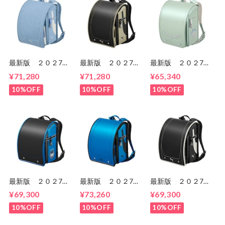
最新版 ２０２7
最新版 ２０２7
最新版 ２０２7
年 プーマ スピー
年 プーマ スピー
年 スゴ軽 プティ
¥71,280
¥71,280
¥65,340
ド PBP27 男の
ド PB27-1 男の
ブーケ
子 セイバンのラン
子 セイバンのラン
CB24G02 女の
10%OFF
10%OFF
10%OFF
ドセル ６年間保
ドセル ６年間保
子 セイバンのラン
証 送料無料
証 送料無料
ドセル ６年間保
証 送料無料
最新版 ２０２7
最新版 ２０２7
最新版 ２０２7
年 天使のはね モ
年 プーマ スピー
年 プーマ スピー
¥69,300
¥73,260
¥69,300
デルロイヤル ドラ
ド PB27 男の
ド PB27 男の
グーン 男の子
子 セイバンのラン
子 セイバンのラン
10%OFF
10%OFF
10%OFF
ランドセル セイバ
ドセル ６年間保
ドセル ６年間保
ン ６年間保証 送
証 送料無料
証 送料無料