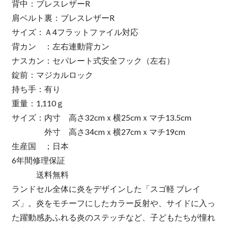
背中：ブレスレザーR
肩ベルト裏：ブレスレザーR
サイズ：Ａ4フラットファイル対応
背カン ：左右連動背カン
ナスカン：セパレート式安全フック（左右）
錠前：マジカルロック
持ち手：有り
重量：1,110ｇ
サイズ：内寸 高さ32cmｘ横25cmｘマチ13.5cm
外寸 高さ34cmｘ横27cmｘマチ19cm
生産国 ；日本
6年間修理保証
送料無料
ランドセル全体に炎をデザインした「スゴ軽 ブレイ
ズ」。炎をモチーフにしたカラー反射や、サイドに入っ
た躍動感あふれる炎のステッチなど、子どもたちが憧れ