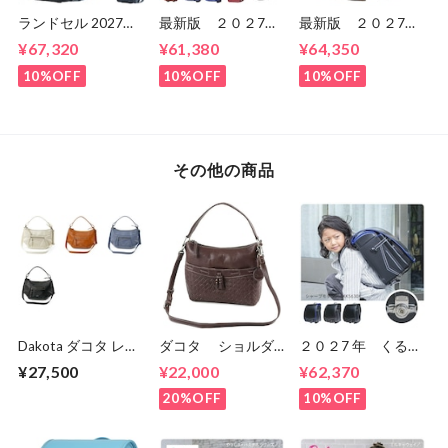
ランドセル 2027年
最新版 ２０２7
最新版 ２０２7
くるピタ クロスリ
年 くるピタ 楽ピ
年 くるピタ 楽ピ
¥67,320
¥61,380
¥64,350
ンク くるピタラン
タ 超ピカ レイン
タ 超ピタ マカロ
ドセル 1kh8680k
ボースパーク 1KR
ンマジック
10%OFF
10%OFF
10%OFF
6620C 男の子 マ
1KK6654K 女の
ツモトのランドセ
子 マツモトのラン
ル 送料無料 ６
ドセル ６年間保
年間保証
証 送料無料
その他の商品
Dakota ダコタ レデ
ダコタ ショルダ
２０２7 年 くるピ
ィース ルーチェ2
ーバッグ 2WAY 本
タ 趙軽量 趙ピ
¥27,500
¥22,000
¥62,370
ショルダーバッグ
革 レディース DA-
カ シャープモダ
1034772
1034131
ン 1KK5630K 男
20%OFF
10%OFF
の子 マツモトのラ
ンドセル ６年間保
証 送料無料