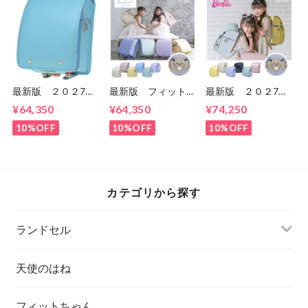
最新版 ２０２7
最新版 フィットち
最新版 ２０２7
年 くるピタ 楽ピ
ゃん搭載の 2027
年 くるピタ 楽ピ
¥64,350
¥64,350
¥74,250
タ 超ピタ おしゃ
年くるピタ 楽ピ
タ Barbie ミルキ
れプレミアム
タ 超ピカ やさし
ーウェイ
10%OFF
10%OFF
10%OFF
1KS5654K 女の
さ+パステルシリー
1BB7754K 女の
子 マツモトのラン
ズ 女の子 マツモ
子 マツモトのラン
ドセル ６年間保
トのランドセル 6
ドセル ６年間保
証 送料無料
年間保証 送料無料
証 送料無料 無料
メンテナンス
カテゴリから探す
ランドセル
天使のはね
フィットちゃん