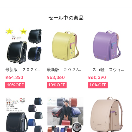
料無料
セール中の商品
最新版 ２０２7
最新版 ２０２7
スゴ軽 スウィー
年 くるピタ 超軽
年 スゴ軽 スウィ
ト スウィーツ
¥64,350
¥63,360
¥60,390
量 超ピカ スピー
ート スウィーツ
CB24G02 女の
ドライン ランドセ
CB24G02 女の
子 セイバンのラン
10%OFF
10%OFF
10%OFF
ル 男の子
子 セイバンのラン
ドセル ６年間保
1KK5650K マツモ
ドセル ６年間保
証 送料無料
ト
証 送料無料