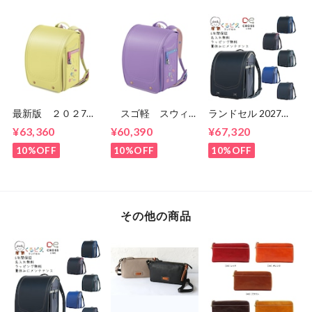
子 マツモトのラン
1KK5650K マツモ
ドセル ６年間保
ト
証 送料無料
最新版 ２０２7
スゴ軽 スウィー
ランドセル 2027年
年 スゴ軽 スウィ
ト スウィーツ
くるピタ クロスリ
¥63,360
¥60,390
¥67,320
ート スウィーツ
CB24G02 女の
ンク くるピタラン
CB24G02 女の
子 セイバンのラン
ドセル 1kh8680k
10%OFF
10%OFF
10%OFF
子 セイバンのラン
ドセル ６年間保
ドセル ６年間保
証 送料無料
証 送料無料
その他の商品