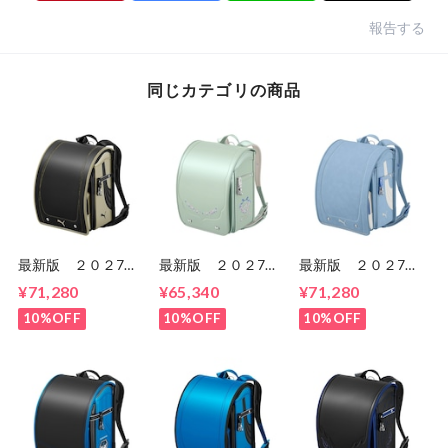
報告する
同じカテゴリの商品
最新版 ２０２7
最新版 ２０２7
最新版 ２０２7
年 プーマ スピー
年 スゴ軽 プティ
年 プーマ スピー
¥71,280
¥65,340
¥71,280
ド PB27-1 男の
ブーケ
ド PBP27 男の
子 セイバンのラン
CB24G02 女の
子 セイバンのラン
10%OFF
10%OFF
10%OFF
ドセル ６年間保
子 セイバンのラン
ドセル ６年間保
証 送料無料
ドセル ６年間保
証 送料無料
証 送料無料