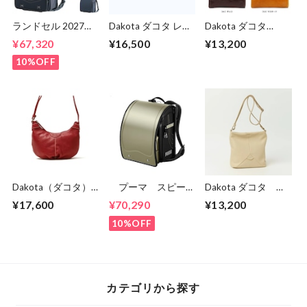
ランドセル 2027年
Dakota ダコタ レデ
Dakota ダコタ
くるピタ クロスリ
ィース キャパ ミ
dakota ダコタ財布
¥67,320
¥16,500
¥13,200
ンク くるピタラン
ニショルダーバッグ
長財布 財布 レディ
ドセル 1kh8680k
1033494
ース フォンス
10%OFF
0030557）
Dakota（ダコタ）
プーマ スピード
Dakota ダコタ ボ
オリヴィア レデ
スター PB23 男
ンドゥー ショルダ
¥17,600
¥70,290
¥13,200
ィースミニショルダ
の子 セイバンのラ
ーバッグ 1034911
ーバッグ 1034603
ンドセル ６年間保
10%OFF
証 送料無料 無料
メンテナンス
カテゴリから探す