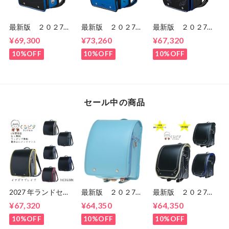
最新版 ２０２7
最新版 ２０２7
最新版 ２０２7
年 天使のはね モ
年 プーマ スピー
年 スゴ軽 ブレイ
¥69,300
¥73,260
¥67,320
デルロイヤル ドラ
ド PB27 男の
ズ CB26B01 男
グーン 男の子
子 セイバンのラン
の子 セイバンのラ
10%OFF
10%OFF
10%OFF
ランドセル セイバ
ドセル ６年間保
ンドセル ６年間保
ン ６年間保証 送
証 送料無料
証 送料無料
料無料
セール中の商品
2027 年ランドセル
最新版 ２０２7
最新版 ２０２7
くるピタ イナズマ
年 くるピタ 楽ピ
年 くるピタ 超軽
¥67,320
¥64,350
¥64,350
ブレイブ ブくるピ
タ 超ピタ おしゃ
量 超ピカ スピー
タランドセル
れプレミアム
ドライン ランドセ
10%OFF
10%OFF
10%OFF
1ke8680k
1KS5654K 女の
ル 男の子