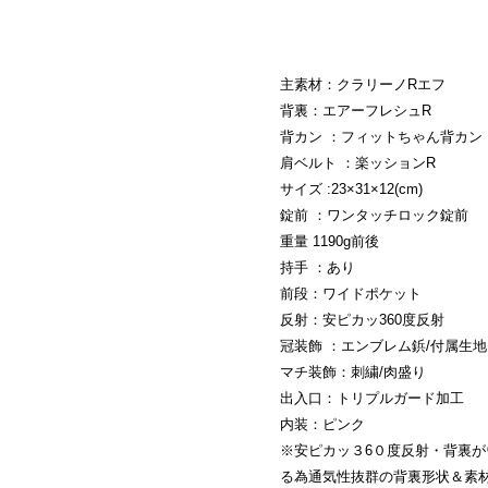
主素材：クラリーノRエフ
背裏：エアーフレシュR
背カン ：フィットちゃん背カン
肩ベルト ：楽ッションR
サイズ :23×31×12(cm)
錠前 ：ワンタッチロック錠前
重量 1190g前後
持手 ：あり
前段：ワイドポケット
反射：安ピカッ360度反射
冠装飾 ：エンブレム鋲/付属生地
マチ装飾：刺繍/肉盛り
出入口：トリプルガード加工
内装：ピンク
※安ピカッ３6０度反射・背裏が
る為通気性抜群の背裏形状＆素