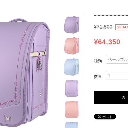
¥71,500
10%O
¥64,350
種類
数量
カ