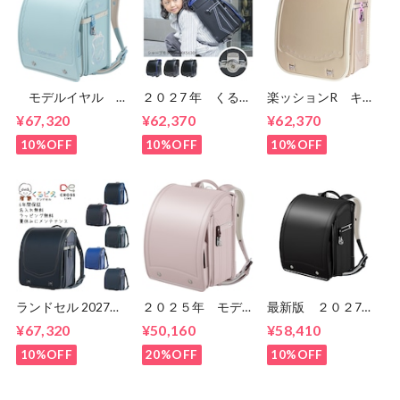
モデルイヤル ク
２０２7 年 くるピ
楽ッションR キラ
リスタル
タ 趙軽量 趙ピ
キラミルモ ランド
¥67,320
¥62,370
¥62,370
MR22G 女の子
カ シャープモダ
セル 水野鞄 女の
セイバンのランドセ
ン 1KK5630K 男
子 90001 ６年
10%OFF
10%OFF
10%OFF
ル ６年間保証 送
の子 マツモトのラ
間保証 送料無料
料無料
ンドセル ６年間保
証 送料無料
ランドセル 2027年
２０２５年 モデル
最新版 ２０２7
くるピタ クロスリ
イヤル クラシッ
年 モデルイヤル
¥67,320
¥50,160
¥58,410
ンク くるピタラン
ク MR25U 男の
クラシック
ドセル 1kh8680k
子・女の子 セイバ
MR25U 男の子・
10%OFF
20%OFF
10%OFF
ンのランドセル ６
女の子 セイバンの
年間保証 送料無
ランドセル ６年間
料
保証 送料無料