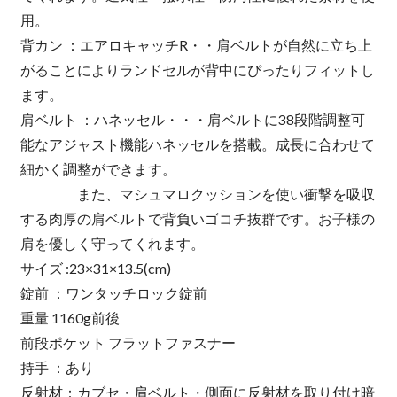
用。
背カン ：エアロキャッチR・・肩ベルトが自然に立ち上
がることによりランドセルが背中にぴったりフィットし
ます。
肩ベルト ：ハネッセル・・・肩ベルトに38段階調整可
能なアジャスト機能ハネッセルを搭載。成長に合わせて
細かく調整ができます。
また、マシュマロクッションを使い衝撃を吸収
する肉厚の肩ベルトで背負いゴコチ抜群です。お子様の
肩を優しく守ってくれます。
サイズ :23×31×13.5(cm)
錠前 ：ワンタッチロック錠前
重量 1160g前後
前段ポケット フラットファスナー
持手 ：あり
反射材：カブセ・肩ベルト・側面に反射材を取り付け暗