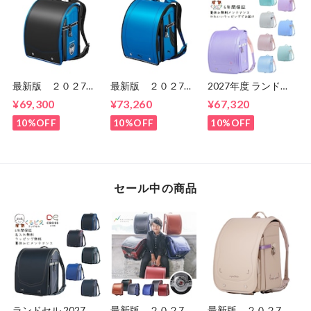
最新版 ２０２7
最新版 ２０２7
2027年度 ランドセ
年 天使のはね モ
年 プーマ スピー
ル くるピタ メルテ
¥69,300
¥73,260
¥67,320
デルロイヤル ドラ
ド PB27 男の
ィスイーツ 2027 く
グーン 男の子
子 セイバンのラン
るピタランドセル
10%OFF
10%OFF
10%OFF
ランドセル セイバ
ドセル ６年間保
くるぴた
ン ６年間保証 送
証 送料無料
1KE8684KS
料無料
1KE8684K
セール中の商品
ランドセル 2027年
最新版 ２０２7
最新版 ２０２7