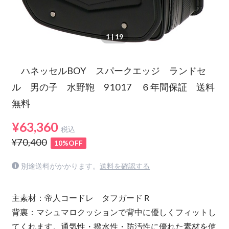
1
| 19
ハネッセルBOY スパークエッジ ランドセ
ル 男の子 水野鞄 91017 ６年間保証 送料
無料
¥63,360
税込
¥70,400
10%OFF
別途送料がかかります。
送料を確認する
主素材：帝人コードレ タフガード R
背裏：マシュマロクッションで背中に優しくフィットし
てくれます。通気性・撥水性・防汚性に優れた素材を使