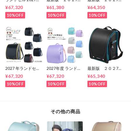
くるピタ クロスリ
年 くるピタ 楽ピ
年 くるピタ 楽ピ
¥67,320
¥61,380
¥64,350
ンク くるピタラン
タ 超ピカ レイン
タ 超ピタ マカロ
ドセル 1kh8680k
ボースパーク 1KR
ンマジック
10%OFF
10%OFF
10%OFF
6620C 男の子 マ
1KK6654K 女の
ツモトのランドセ
子 マツモトのラン
ル 送料無料 ６
ドセル ６年間保
年間保証
証 送料無料
2027 年ランドセル
2027年度 ランドセ
最新版 ２０２7
くるピタ イナズマ
ル くるピタ メルテ
年 スゴ強 スケー
¥67,320
¥67,320
¥65,340
ブレイブ ブくるピ
ィスイーツ 2027 く
ター SGT25B 男
タランドセル
るピタランドセル
の子 セイバンのラ
10%OFF
10%OFF
10%OFF
1ke8680k
くるぴた
ンドセル ６年間保
1KE8684KS
証 送料無料
1KE8684K
その他の商品