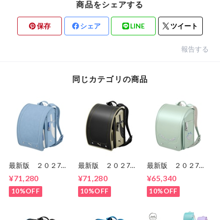
商品をシェアする
保存
シェア
LINE
ツイート
報告する
同じカテゴリの商品
最新版 ２０２7
最新版 ２０２7
最新版 ２０２7
年 プーマ スピー
年 プーマ スピー
年 スゴ軽 プティ
¥71,280
¥71,280
¥65,340
ド PBP27 男の
ド PB27-1 男の
ブーケ
子 セイバンのラン
子 セイバンのラン
CB24G02 女の
10%OFF
10%OFF
10%OFF
ドセル ６年間保
ドセル ６年間保
子 セイバンのラン
証 送料無料
証 送料無料
ドセル ６年間保
証 送料無料