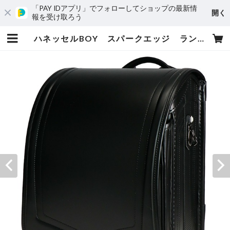
「PAY IDアプリ」でフォローしてショップの最新情
開く
報を受け取ろう
ハネッセルBOY スパークエッジ ランドセル 男の子 水野鞄 91017 ６年間保証 送料無料 | 小松屋